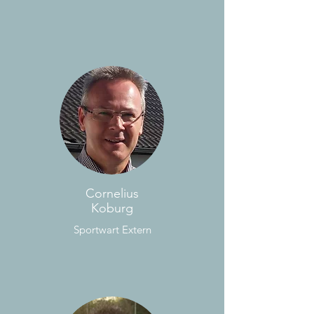
Cornelius
Koburg
Sportwart Extern