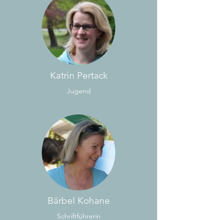
Katrin Pertack
Jugend
Bärbel Kohane
Schriftführerin