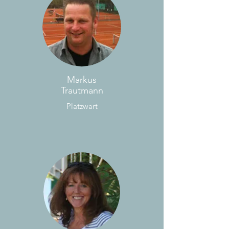
Markus
Trautmann
Platzwart