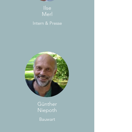
Ilse
Merl
Intern & Presse
Günther
Niepoth
Bauwart