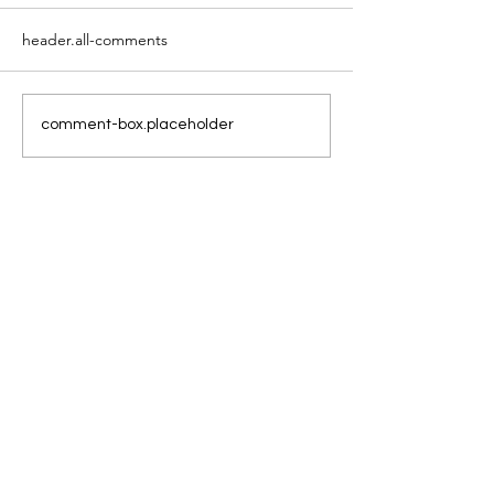
header.all-comments
Frühjahrsputz im
Clubmeister im 
comment-box.placeholder
Tennisclub
2023
UNSERE
SPONSOREN