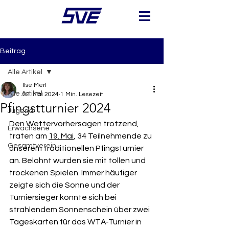
Beitrag
Alle Artikel
Ilse Merl
Alle Artikel
22. Mai 2024
1 Min. Lesezeit
Pfingstturnier 2024
Jugend
Den Wettervorhersagen trotzend, 
Erwachsene
traten am 
19. Mai
, 34 Teilnehmende zu 
Gesamtverein
unserem traditionellen Pfingsturnier 
an. Belohnt wurden sie mit tollen und 
trockenen Spielen. Immer häufiger 
zeigte sich die Sonne und der 
Turniersieger konnte sich bei 
strahlendem Sonnenschein über zwei 
Tageskarten für das WTA-Turnier in 